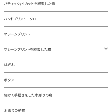
バティック/イカットを縫製した物
ハンドプリント ソロ
マシーンプリント
マシーンプリントを縫製した物
アロハシャツ
はぎれ
2018
ドレスシャツ
ボタン
2019
チュニック
細かく手描きをした木彫りの鳥
2020
リバーシブル 帽子
木彫りの動物