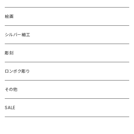
リバーシブル エコバッグ
絵画
シルバー細工
彫刻
ロンボク彫り
その他
SALE