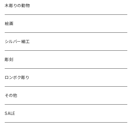
2020
リバーシブル 帽子
木彫りの動物
リバーシブル エコバッグ
絵画
シルバー細工
彫刻
ロンボク彫り
その他
SALE