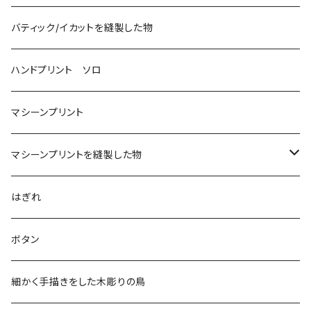
バティック/イカットを縫製した物
ハンドプリント ソロ
マシーンプリント
マシーンプリントを縫製した物
アロハシャツ
はぎれ
2018
ドレスシャツ
ボタン
2019
チュニック
細かく手描きをした木彫りの鳥