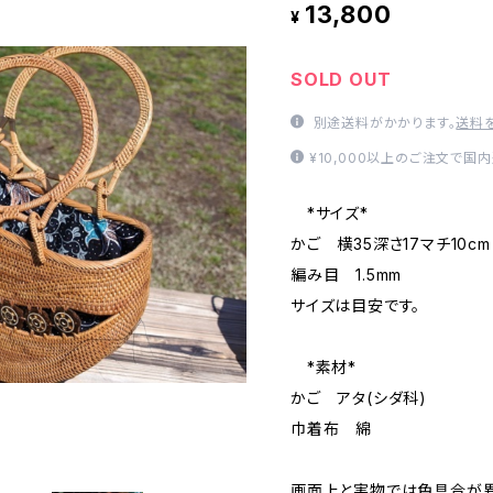
13,800
¥
SOLD OUT
別途送料がかかります。
送料
¥10,000以上のご注文で国
*サイズ*
かご 横35深さ17マチ10cm
編み目 1.5mm
サイズは目安です。
*素材*
かご アタ(シダ科)
巾着布 綿
画面上と実物では色具合が異