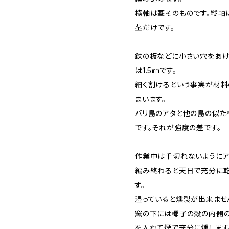
横軸は茎そのものです。縦軸
茎だけです。
鉄の板などに小さい穴をあけ
は1.5㎜です。
細く割けるという事実が材料
まいます。
バリ島のアタと他の島の似た
です。それが強度の差です。
作業中は千切れないようにア
編み終わると天日で充分に乾
す。
湿っていると燻製が出来ませ
窯の下には椰子の殻の内側の
を入れて煙で充分に燻します