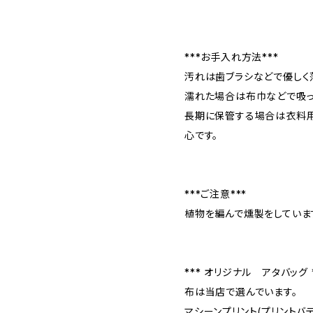
***お手入れ方法***
汚れは歯ブラシなどで優しく
濡れた場合は布巾などで吸っ
長期に保管する場合は衣料
心です。
***ご注意***
植物を編んで燻製をしていま
*** オリジナル アタバッグ *
布は当店で選んでいます。
マシーンプリント(プリントバ