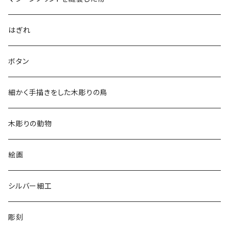
アロハシャツ
はぎれ
2018
ドレスシャツ
ボタン
2019
チュニック
細かく手描きをした木彫りの鳥
2020
リバーシブル 帽子
木彫りの動物
リバーシブル エコバッグ
絵画
シルバー細工
彫刻