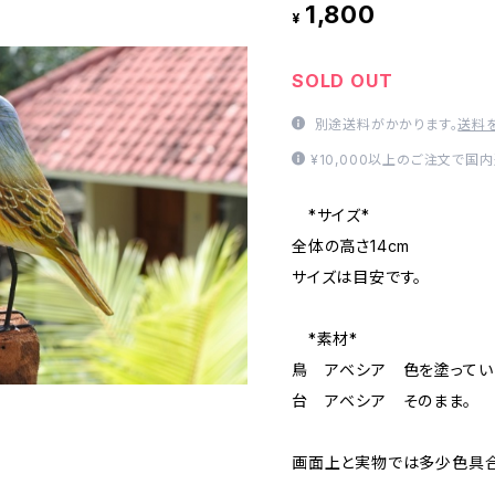
1,800
¥
SOLD OUT
別途送料がかかります。
送料
¥10,000以上のご注文で国
*サイズ*
全体の高さ14cm
サイズは目安です。
*素材*
鳥 アベシア 色を塗ってい
台 アベシア そのまま。
画面上と実物では多少色具合