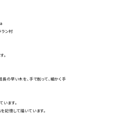
ia
ララン村
す。
成長の早い木を、手で削って、細かく手
ています。
を記憶して描いています。