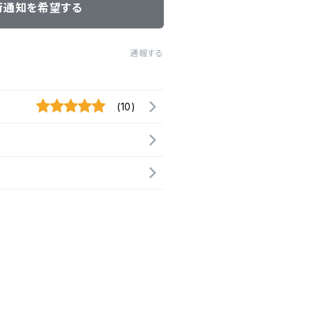
荷通知を希望する
通報する
(10)