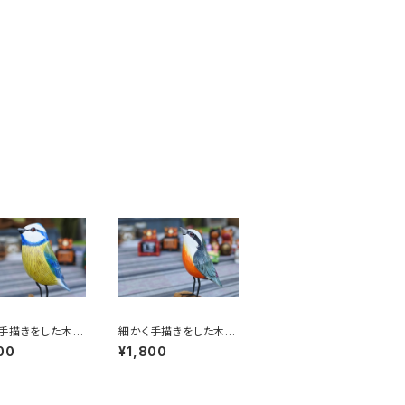
手描きをした木彫
細かく手描きをした木彫
りの鳥
00
¥1,800