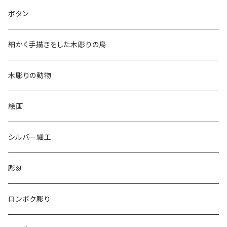
2018
ドレスシャツ
ボタン
2019
チュニック
細かく手描きをした木彫りの鳥
2020
リバーシブル 帽子
木彫りの動物
リバーシブル エコバッグ
絵画
シルバー細工
彫刻
ロンボク彫り