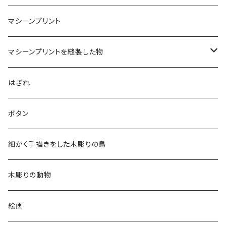
マシーンプリント
マシーンプリントを縫製した物
アロハシャツ
はぎれ
2018
ドレスシャツ
ボタン
2019
チュニック
細かく手描きをした木彫りの鳥
2020
リバーシブル 帽子
木彫りの動物
リバーシブル エコバッグ
絵画