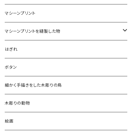
マシーンプリント
マシーンプリントを縫製した物
アロハシャツ
はぎれ
2018
ドレスシャツ
ボタン
2019
チュニック
細かく手描きをした木彫りの鳥
2020
リバーシブル 帽子
木彫りの動物
リバーシブル エコバッグ
絵画