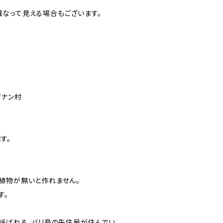
なって見える場合もございます。
ガナン村
す。
植物が無いと作れません。
す。
と呼ばれる、バリ島の先住民が住んでい