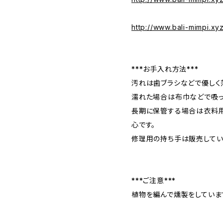
http://www.bali-mimpi.x
***お手入れ方法***
汚れは歯ブラシなどで優しく
濡れた場合は布巾などで吸っ
長期に保管する場合は衣料
心です。
修理用の持ち手は販売してい
***ご注意***
植物を編んで燻製をしていま