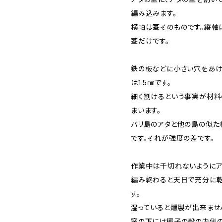
編み込みます。
横軸は茎そのものです。縦軸
茎だけです。
鉄の板などに小さい穴をあけ
は1.5㎜です。
細く割けるという事実が材料
まいます。
バリ島のアタと他の島の似た
です。それが強度の差です。
作業中は千切れないようにア
編み終わると天日で充分に乾
す。
湿っていると燻製が出来ませ
窯の下には椰子の殻の内側の