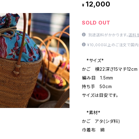
12,000
¥
SOLD OUT
別途送料がかかります。
送料
¥10,000以上のご注文で国
*サイズ*
かご 横22深さ15マチ12cm
編み目 1.5mm
持ち手 50cm
サイズは目安です。
*素材*
かご アタ(シダ科)
巾着布 綿