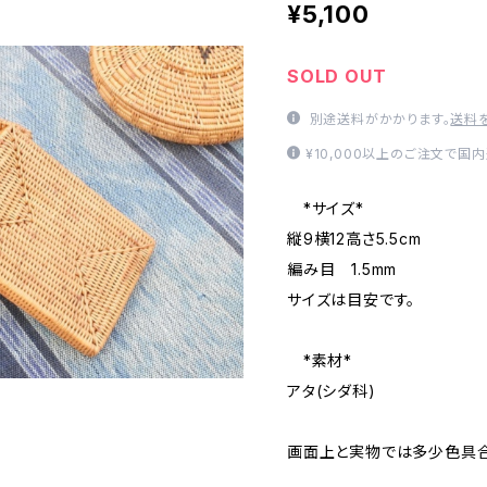
¥5,100
SOLD OUT
別途送料がかかります。
送料
¥10,000以上のご注文で国
*サイズ*
縦9横12高さ5.5cm
編み目 1.5mm
サイズは目安です。
*素材*
アタ(シダ科)
画面上と実物では多少色具合