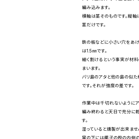
編み込みます。
横軸は茎そのものです。縦軸
茎だけです。
鉄の板などに小さい穴をあけ
は1.5㎜です。
細く割けるという事実が材料
まいます。
バリ島のアタと他の島の似た
です。それが強度の差です。
作業中は千切れないようにア
編み終わると天日で充分に乾
す。
湿っていると燻製が出来ませ
窯の下には椰子の殻の内側の