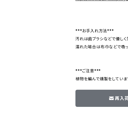
***お手入れ方法***
汚れは歯ブラシなどで優しく
濡れた場合は布巾などで吸っ
***ご注意***
植物を編んで燻製をしていま
再入