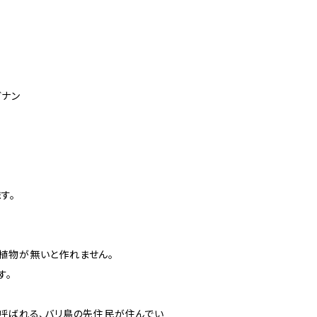
ガナン
す。
植物が無いと作れません。
す。
と呼ばれる、バリ島の先住民が住んでい