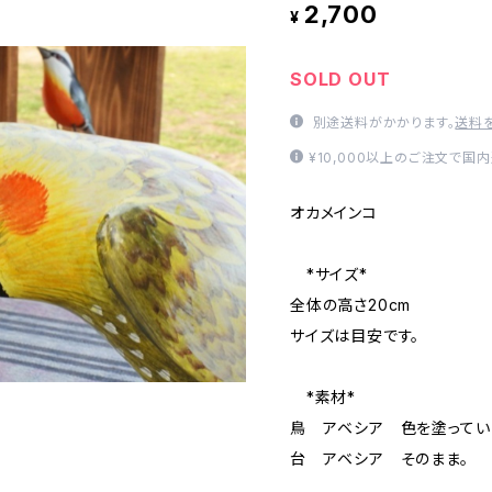
2,700
¥
SOLD OUT
別途送料がかかります。
送料
¥10,000以上のご注文で国
オカメインコ
*サイズ*
全体の高さ20cm
サイズは目安です。
*素材*
鳥 アベシア 色を塗ってい
台 アベシア そのまま。