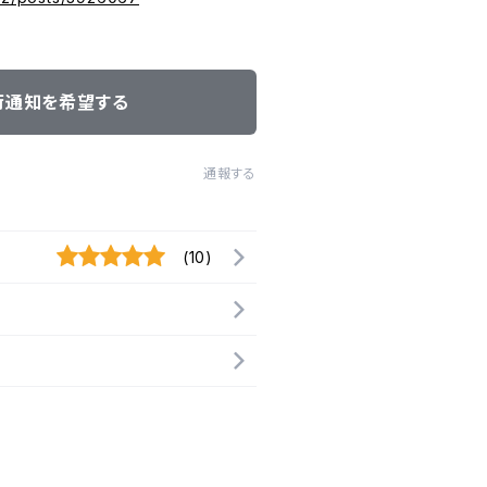
荷通知を希望する
通報する
(10)