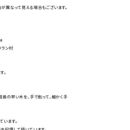
が異なって見える場合もございます。
ia
ララン村
す。
成長の早い木を、手で削って、細かく手
ています。
を記憶して描いています。