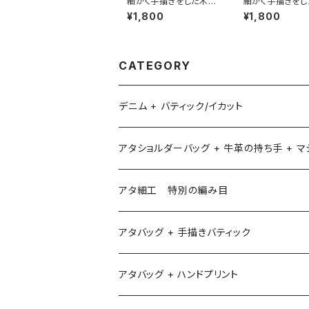
細かく手描きをした木彫
細かく手描きをし
りの鳥
りの鳥 フラミン
¥1,800
¥1,800
0㎝
CATEGORY
デニム + バティック/イカット
アタショルダーバッグ + 牛革の持ち手 + 
アタ細工 特別の編み目
アタバッグ + 手描きバティック
アタバッグ + ハンドプリント