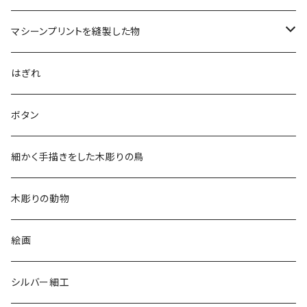
マシーンプリントを縫製した物
アロハシャツ
はぎれ
2018
ドレスシャツ
ボタン
2019
チュニック
細かく手描きをした木彫りの鳥
2020
リバーシブル 帽子
木彫りの動物
リバーシブル エコバッグ
絵画
シルバー細工