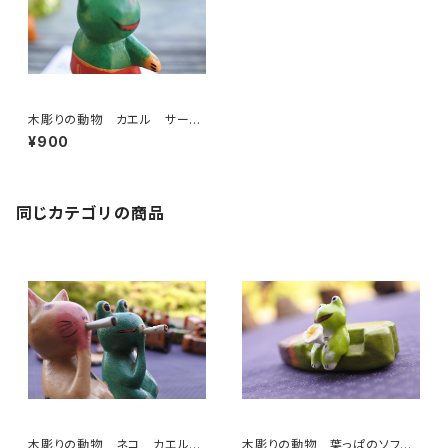
木彫りの動物 カエル サーフ
ァー
¥900
同じカテゴリの商品
木彫りの動物 ネコ カエル
木彫りの動物 葉っぱのソフ