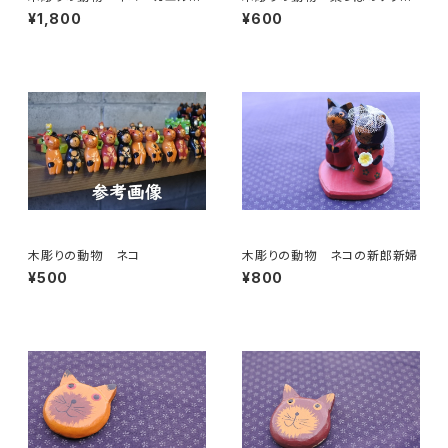
タバコ
ァ カエル
¥1,800
¥600
木彫りの動物 ネコ
木彫りの動物 ネコの新郎新婦
¥500
¥800