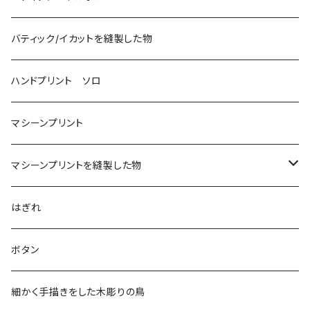
バティック/イカットを縫製した物
ハンドプリント ソロ
マシーンプリント
マシーンプリントを縫製した物
アロハシャツ
はぎれ
2018
ドレスシャツ
ボタン
2019
チュニック
細かく手描きをした木彫りの鳥