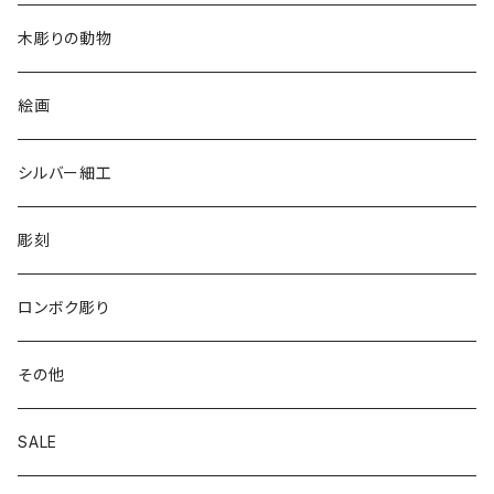
2020
リバーシブル 帽子
木彫りの動物
リバーシブル エコバッグ
絵画
シルバー細工
彫刻
ロンボク彫り
その他
SALE