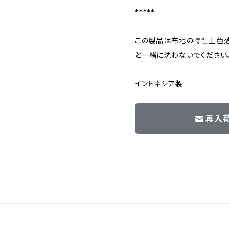
*****
この製品は布地の特性上色
と一緒に洗わないでください
インドネシア製
再入