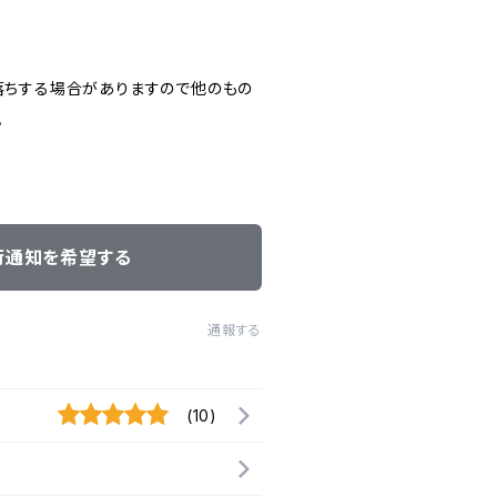
落ちする場合がありますので他のもの
。
荷通知を希望する
通報する
(10)