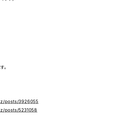
す。
xyz/posts/3926055
yz/posts/5231058