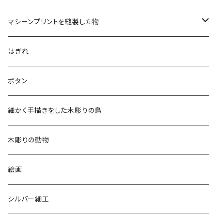
マシーンプリントを縫製した物
アロハシャツ
はぎれ
2018
ドレスシャツ
ボタン
2019
チュニック
細かく手描きをした木彫りの鳥
2020
リバーシブル 帽子
木彫りの動物
リバーシブル エコバッグ
絵画
シルバー細工