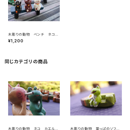
木彫りの動物 ベンチ ネコ３
匹
¥1,200
同じカテゴリの商品
木彫りの動物 ネコ カエル
木彫りの動物 葉っぱのソフ