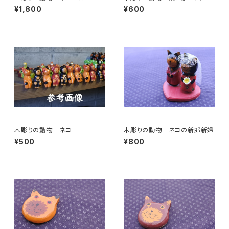
タバコ
ァ カエル
¥1,800
¥600
木彫りの動物 ネコ
木彫りの動物 ネコの新郎新婦
¥500
¥800