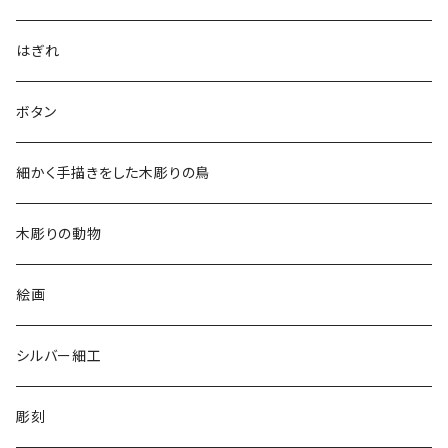
アロハシャツ
はぎれ
2018
ドレスシャツ
ボタン
2019
チュニック
細かく手描きをした木彫りの鳥
2020
リバーシブル 帽子
木彫りの動物
リバーシブル エコバッグ
絵画
シルバー細工
彫刻