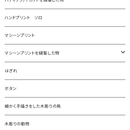
ハンドプリント ソロ
マシーンプリント
マシーンプリントを縫製した物
アロハシャツ
はぎれ
2018
ドレスシャツ
ボタン
2019
チュニック
細かく手描きをした木彫りの鳥
2020
リバーシブル 帽子
木彫りの動物