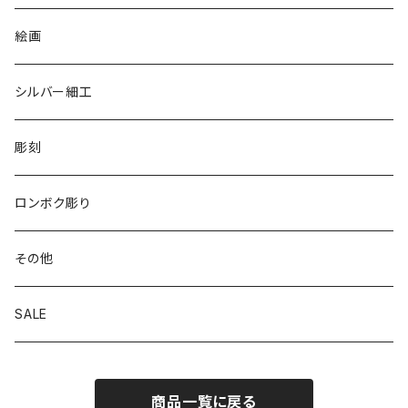
リバーシブル エコバッグ
絵画
シルバー細工
彫刻
ロンボク彫り
その他
SALE
商品一覧に戻る