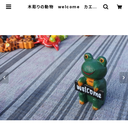
木彫りの動物 welcome カエル |
Bali-mimpi