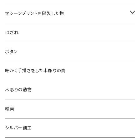
マシーンプリントを縫製した物
アロハシャツ
はぎれ
2018
ドレスシャツ
ボタン
2019
チュニック
細かく手描きをした木彫りの鳥
2020
リバーシブル 帽子
木彫りの動物
リバーシブル エコバッグ
絵画
シルバー細工