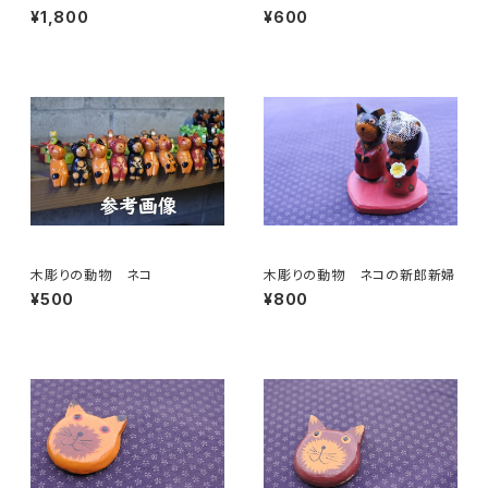
タバコ
ァ カエル
¥1,800
¥600
木彫りの動物 ネコ
木彫りの動物 ネコの新郎新婦
¥500
¥800