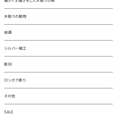
チュニック
細かく手描きをした木彫りの鳥
2020
リバーシブル 帽子
木彫りの動物
リバーシブル エコバッグ
絵画
シルバー細工
彫刻
ロンボク彫り
その他
SALE