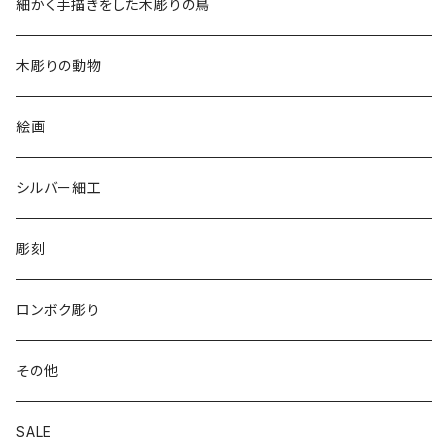
チュニック
細かく手描きをした木彫りの鳥
2020
リバーシブル 帽子
木彫りの動物
リバーシブル エコバッグ
絵画
シルバー細工
彫刻
ロンボク彫り
その他
SALE