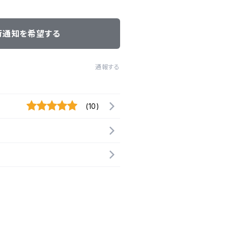
荷通知を希望する
通報する
(10)