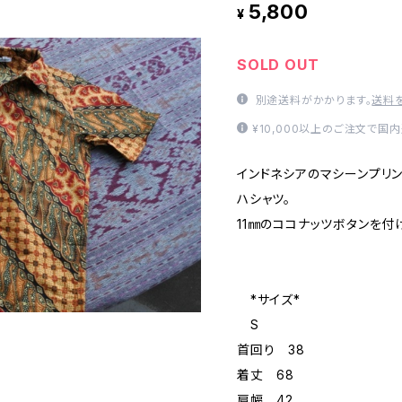
5,800
¥
SOLD OUT
別途送料がかかります。
送料
¥10,000以上のご注文で国
インドネシアのマシーンプリン
ハシャツ。
11㎜のココナッツボタンを付
*サイズ*
S
首回り 38
着丈 68
肩幅 42