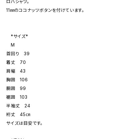
ロハシャツ。
11㎜のココナッツボタンを付けています。
*サイズ*
M
首回り 39
着丈 70
肩幅 43
胸囲 106
胴囲 99
裾囲 103
半袖丈 24
裄丈 45㎝
サイズは目安です。