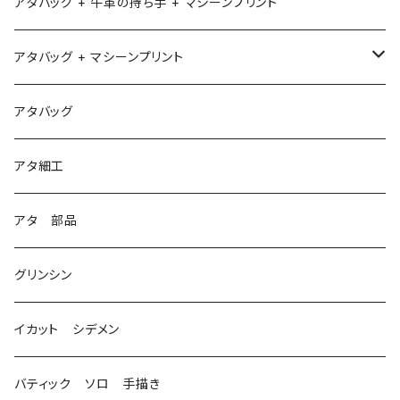
アタバッグ + 牛革の持ち手 + マシーンプリント
アタバッグ + マシーンプリント
1
アタバッグ
2
アタ細工
3
アタ 部品
グリンシン
イカット シデメン
バティック ソロ 手描き