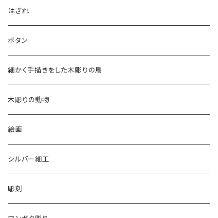
アロハシャツ
はぎれ
2018
ドレスシャツ
ボタン
2019
チュニック
細かく手描きをした木彫りの鳥
2020
リバーシブル 帽子
木彫りの動物
リバーシブル エコバッグ
絵画
シルバー細工
彫刻