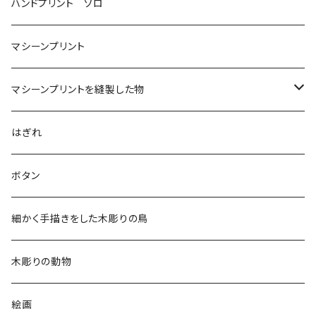
ハンドプリント ソロ
マシーンプリント
マシーンプリントを縫製した物
アロハシャツ
はぎれ
2018
ドレスシャツ
ボタン
2019
チュニック
細かく手描きをした木彫りの鳥
2020
リバーシブル 帽子
木彫りの動物
リバーシブル エコバッグ
絵画