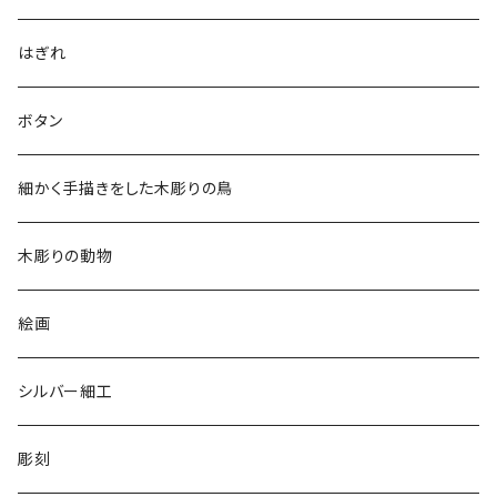
アロハシャツ
はぎれ
2018
ドレスシャツ
ボタン
2019
チュニック
細かく手描きをした木彫りの鳥
2020
リバーシブル 帽子
木彫りの動物
リバーシブル エコバッグ
絵画
シルバー細工
彫刻