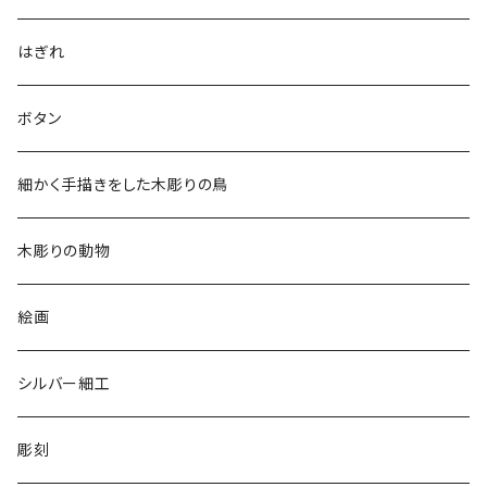
アロハシャツ
はぎれ
2018
ドレスシャツ
ボタン
2019
チュニック
細かく手描きをした木彫りの鳥
2020
リバーシブル 帽子
木彫りの動物
リバーシブル エコバッグ
絵画
シルバー細工
彫刻