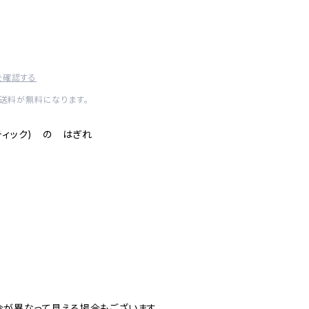
を確認する
内送料が無料になります。
ティック) の はぎれ
が異なって見える場合もございます。