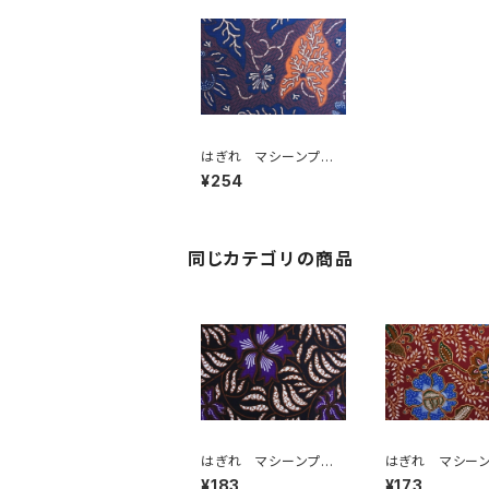
はぎれ マシーンプリ
ント
¥254
同じカテゴリの商品
はぎれ マシーンプリ
はぎれ マシー
ント
ント
¥183
¥173