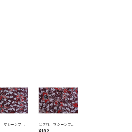
 マシーンプリ
はぎれ マシーンプリ
ント
¥182