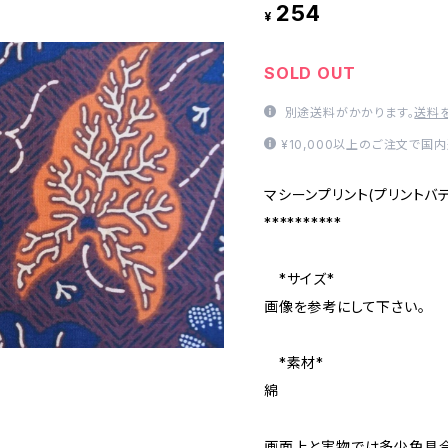
254
¥
SOLD OUT
別途送料がかかります。
送料
¥10,000以上のご注文で国
マシーンプリント(プリントバ
**********
*サイズ*
画像を参考にして下さい。
*素材*
綿
画面上と実物では多少色具合