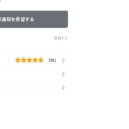
荷通知を希望する
通報する
(10)