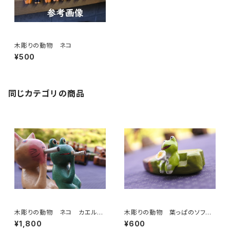
木彫りの動物 ネコ
¥500
同じカテゴリの商品
木彫りの動物 ネコ カエル
木彫りの動物 葉っぱのソフ
タバコ
ァ カエル
¥1,800
¥600