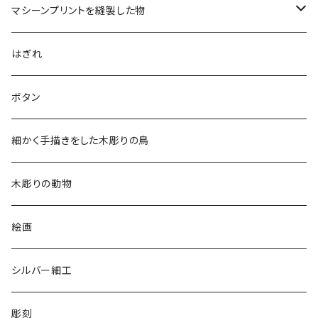
マシーンプリントを縫製した物
アロハシャツ
はぎれ
2018
ドレスシャツ
ボタン
2019
チュニック
細かく手描きをした木彫りの鳥
2020
リバーシブル 帽子
木彫りの動物
リバーシブル エコバッグ
絵画
シルバー細工
彫刻