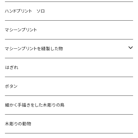
ハンドプリント ソロ
マシーンプリント
マシーンプリントを縫製した物
アロハシャツ
はぎれ
2018
ドレスシャツ
ボタン
2019
チュニック
細かく手描きをした木彫りの鳥
2020
リバーシブル 帽子
木彫りの動物