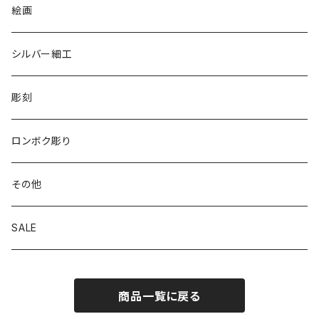
リバーシブル エコバッグ
絵画
シルバー細工
彫刻
ロンボク彫り
その他
SALE
商品一覧に戻る