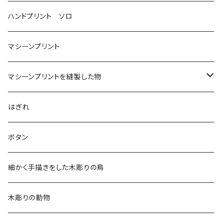
ハンドプリント ソロ
マシーンプリント
マシーンプリントを縫製した物
アロハシャツ
はぎれ
2018
ドレスシャツ
ボタン
2019
チュニック
細かく手描きをした木彫りの鳥
2020
リバーシブル 帽子
木彫りの動物