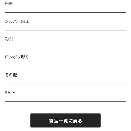
リバーシブル エコバッグ
絵画
シルバー細工
彫刻
ロンボク彫り
その他
SALE
商品一覧に戻る