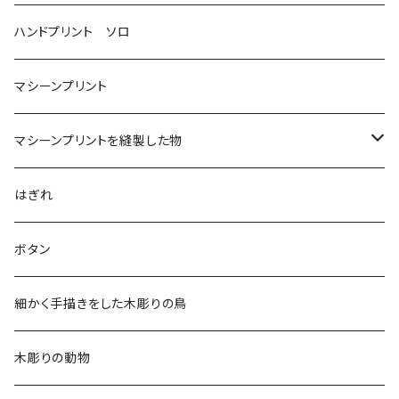
ハンドプリント ソロ
マシーンプリント
マシーンプリントを縫製した物
アロハシャツ
はぎれ
2018
ドレスシャツ
ボタン
2019
チュニック
細かく手描きをした木彫りの鳥
2020
リバーシブル 帽子
木彫りの動物