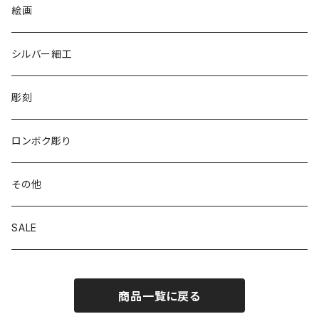
リバーシブル エコバッグ
絵画
シルバー細工
彫刻
ロンボク彫り
その他
SALE
商品一覧に戻る