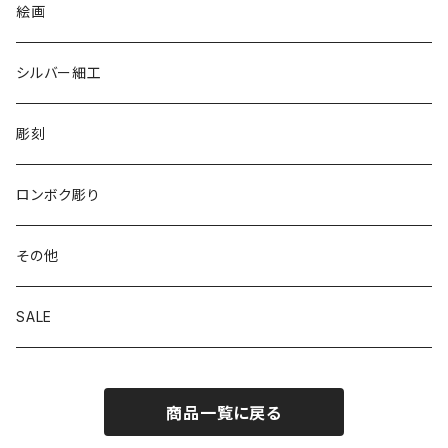
リバーシブル エコバッグ
絵画
シルバー細工
彫刻
ロンボク彫り
その他
SALE
商品一覧に戻る