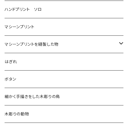
ハンドプリント ソロ
マシーンプリント
マシーンプリントを縫製した物
アロハシャツ
はぎれ
2018
ドレスシャツ
ボタン
2019
チュニック
細かく手描きをした木彫りの鳥
2020
リバーシブル 帽子
木彫りの動物