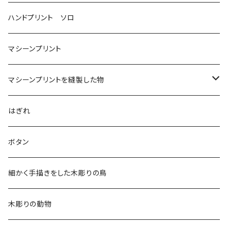
ハンドプリント ソロ
マシーンプリント
マシーンプリントを縫製した物
アロハシャツ
はぎれ
2018
ドレスシャツ
ボタン
2019
チュニック
細かく手描きをした木彫りの鳥
2020
リバーシブル 帽子
木彫りの動物