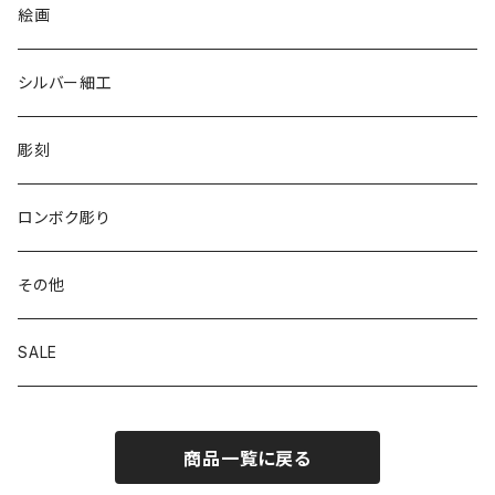
リバーシブル エコバッグ
絵画
シルバー細工
彫刻
ロンボク彫り
その他
SALE
商品一覧に戻る