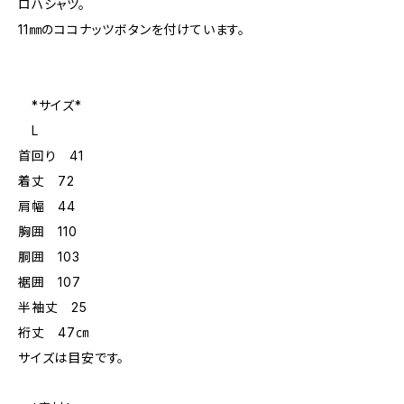
ロハシャツ。
11㎜のココナッツボタンを付けています。
*サイズ*
L
首回り 41
着丈 72
肩幅 44
胸囲 110
胴囲 103
裾囲 107
半袖丈 25
裄丈 47㎝
サイズは目安です。