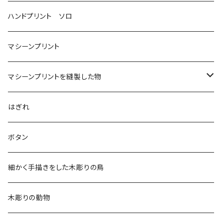
ハンドプリント ソロ
マシーンプリント
マシーンプリントを縫製した物
アロハシャツ
はぎれ
2018
ドレスシャツ
ボタン
2019
チュニック
細かく手描きをした木彫りの鳥
2020
リバーシブル 帽子
木彫りの動物