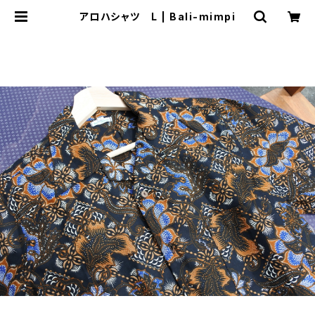
アロハシャツ L | Bali-mimpi