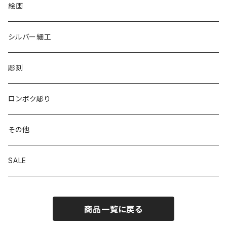
リバーシブル エコバッグ
絵画
シルバー細工
彫刻
ロンボク彫り
その他
SALE
商品一覧に戻る