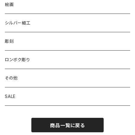
リバーシブル エコバッグ
絵画
シルバー細工
彫刻
ロンボク彫り
その他
SALE
商品一覧に戻る