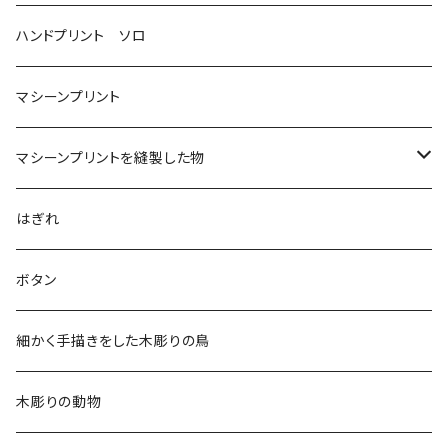
ハンドプリント ソロ
マシーンプリント
マシーンプリントを縫製した物
アロハシャツ
はぎれ
2018
ドレスシャツ
ボタン
2019
チュニック
細かく手描きをした木彫りの鳥
2020
リバーシブル 帽子
木彫りの動物