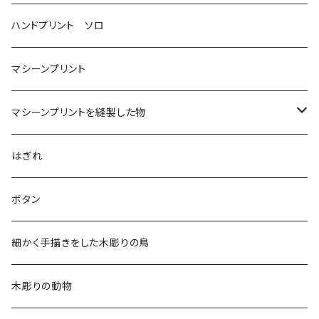
ハンドプリント ソロ
マシーンプリント
マシーンプリントを縫製した物
アロハシャツ
はぎれ
2018
ドレスシャツ
ボタン
2019
チュニック
細かく手描きをした木彫りの鳥
2020
リバーシブル 帽子
木彫りの動物