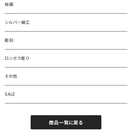
リバーシブル エコバッグ
絵画
シルバー細工
彫刻
ロンボク彫り
その他
SALE
商品一覧に戻る