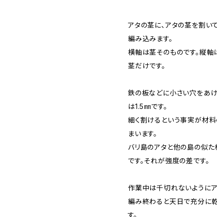
アタの茎に、アタの茎を割い
編み込みます。
横軸は茎そのものです。縦軸
茎だけです。
鉄の板などに小さい穴をあけ
は1.5㎜です。
細く割けるという事実が材料
まいます。
バリ島のアタと他の島の似た
です。それが強度の差です。
作業中は千切れないようにア
編み終わると天日で充分に乾
す。