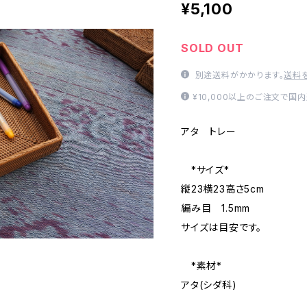
¥5,100
SOLD OUT
別途送料がかかります。
送料
¥10,000以上のご注文で国
アタ トレー
*サイズ*
縦23横23高さ5cm
編み目 1.5mm
サイズは目安です。
*素材*
アタ(シダ科)