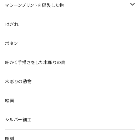
マシーンプリントを縫製した物
アロハシャツ
はぎれ
2018
ドレスシャツ
ボタン
2019
チュニック
細かく手描きをした木彫りの鳥
2020
リバーシブル 帽子
木彫りの動物
リバーシブル エコバッグ
絵画
シルバー細工
彫刻