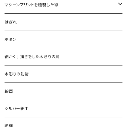
マシーンプリントを縫製した物
アロハシャツ
はぎれ
2018
ドレスシャツ
ボタン
2019
チュニック
細かく手描きをした木彫りの鳥
2020
リバーシブル 帽子
木彫りの動物
リバーシブル エコバッグ
絵画
シルバー細工
彫刻