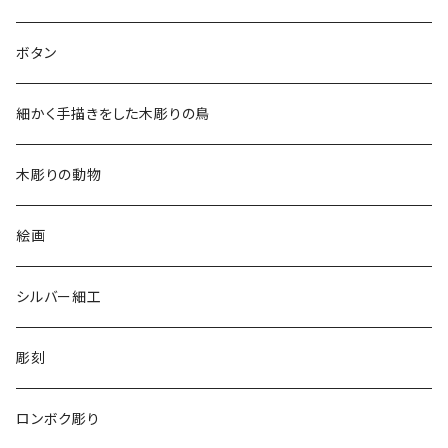
2018
ドレスシャツ
ボタン
2019
チュニック
細かく手描きをした木彫りの鳥
2020
リバーシブル 帽子
木彫りの動物
リバーシブル エコバッグ
絵画
シルバー細工
彫刻
ロンボク彫り