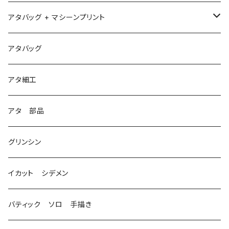
アタバッグ + マシーンプリント
1
アタバッグ
2
アタ細工
3
アタ 部品
グリンシン
イカット シデメン
バティック ソロ 手描き