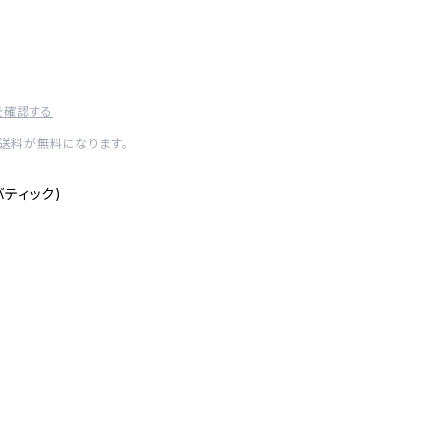
を確認する
内送料が無料になります。
バティック)