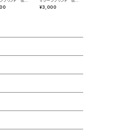
ンプリント 伝統
マシーンプリント 伝統
模様
000
¥3,000