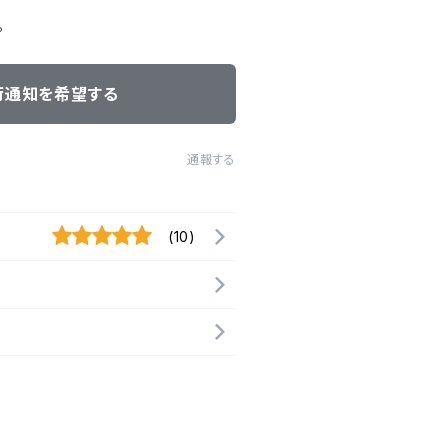
。
荷通知を希望する
通報する
(10)