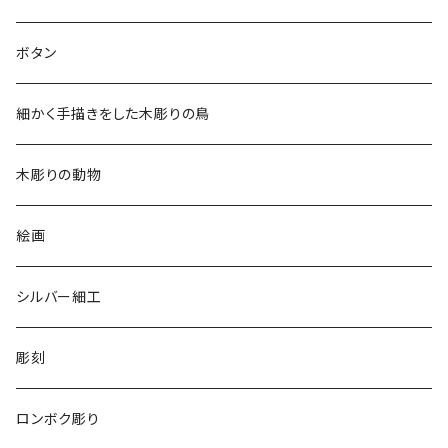
2018
ドレスシャツ
ボタン
2019
チュニック
細かく手描きをした木彫りの鳥
2020
リバーシブル 帽子
木彫りの動物
リバーシブル エコバッグ
絵画
シルバー細工
彫刻
ロンボク彫り