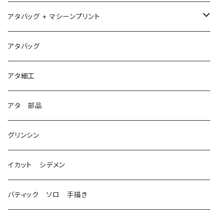
アタバッグ + マシーンプリント
1
アタバッグ
2
アタ細工
3
アタ 部品
グリンシン
イカット シデメン
バティック ソロ 手描き