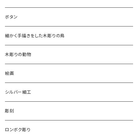
2018
ドレスシャツ
ボタン
2019
チュニック
細かく手描きをした木彫りの鳥
2020
リバーシブル 帽子
木彫りの動物
リバーシブル エコバッグ
絵画
シルバー細工
彫刻
ロンボク彫り