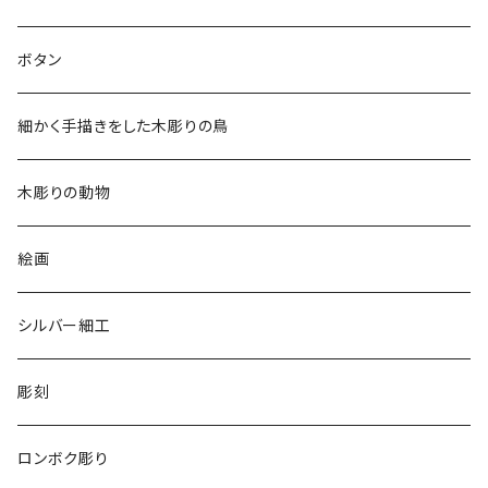
2018
ドレスシャツ
ボタン
2019
チュニック
細かく手描きをした木彫りの鳥
2020
リバーシブル 帽子
木彫りの動物
リバーシブル エコバッグ
絵画
シルバー細工
彫刻
ロンボク彫り