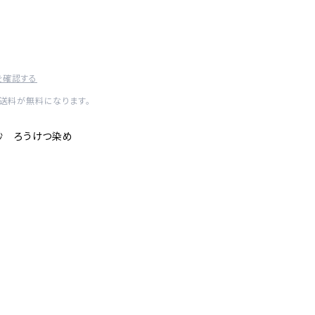
を確認する
内送料が無料になります。
紗 ろうけつ染め