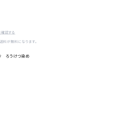
を確認する
内送料が無料になります。
紗 ろうけつ染め