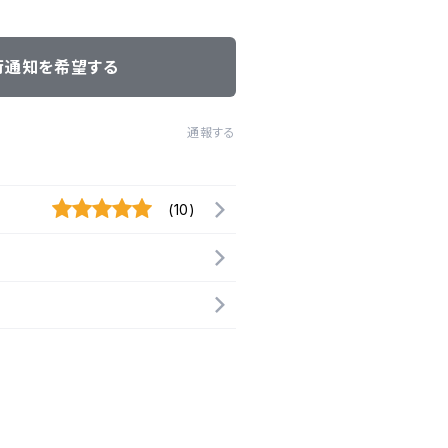
荷通知を希望する
通報する
(10)