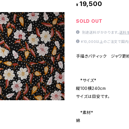
19,500
¥
SOLD OUT
別途送料がかかります。
送料
¥10,000以上のご注文で国
手描きバティック ジャワ更
*サイズ*
縦100横240cm
サイズは目安です。
*素材*
綿