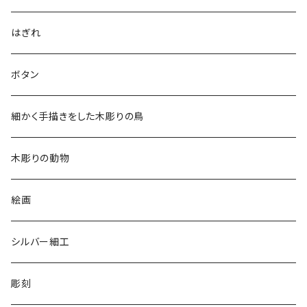
アロハシャツ
はぎれ
2018
ドレスシャツ
ボタン
2019
チュニック
細かく手描きをした木彫りの鳥
2020
リバーシブル 帽子
木彫りの動物
リバーシブル エコバッグ
絵画
シルバー細工
彫刻