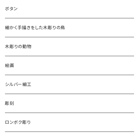
2018
ドレスシャツ
ボタン
2019
チュニック
細かく手描きをした木彫りの鳥
2020
リバーシブル 帽子
木彫りの動物
リバーシブル エコバッグ
絵画
シルバー細工
彫刻
ロンボク彫り