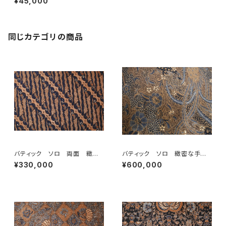
¥45,000
同じカテゴリの商品
バティック ソロ 両面 緻密
バティック ソロ 緻密な手描
な手描き
き
¥330,000
¥600,000