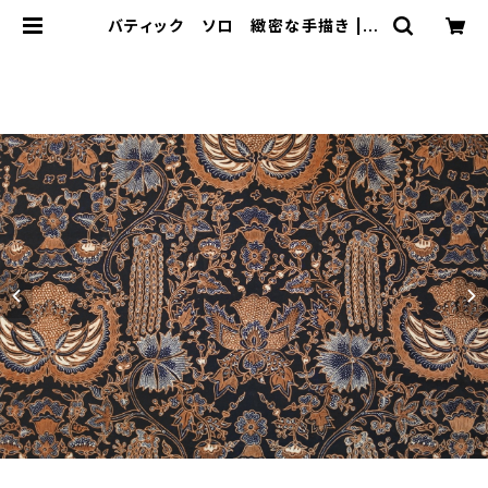
バティック ソロ 緻密な手描き | B
ali-mimpi