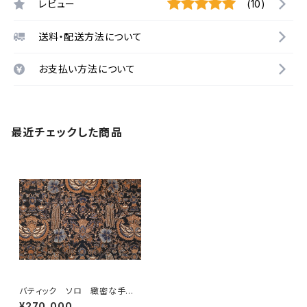
レビュー
(10)
送料・配送方法について
お支払い方法について
最近チェックした商品
バティック ソロ 緻密な手描
き
¥270,000