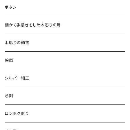
2018
ドレスシャツ
ボタン
2019
チュニック
細かく手描きをした木彫りの鳥
2020
リバーシブル 帽子
木彫りの動物
リバーシブル エコバッグ
絵画
シルバー細工
彫刻
ロンボク彫り