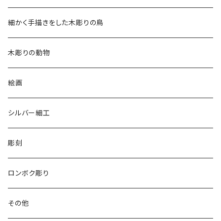
2019
チュニック
細かく手描きをした木彫りの鳥
2020
リバーシブル 帽子
木彫りの動物
リバーシブル エコバッグ
絵画
シルバー細工
彫刻
ロンボク彫り
その他