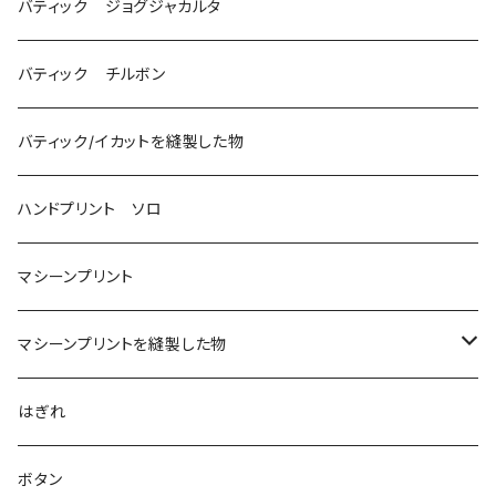
バティック ジョグジャカルタ
バティック チルボン
バティック/イカットを縫製した物
ハンドプリント ソロ
マシーンプリント
マシーンプリントを縫製した物
アロハシャツ
はぎれ
2018
ドレスシャツ
ボタン